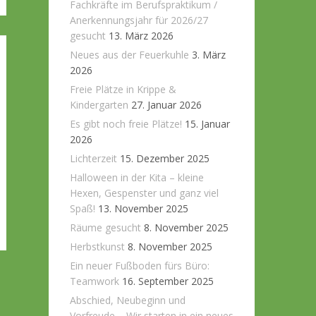
Fachkräfte im Berufspraktikum /
Anerkennungsjahr für 2026/27
gesucht
13. März 2026
Neues aus der Feuerkuhle
3. März
2026
Freie Plätze in Krippe &
Kindergarten
27. Januar 2026
Es gibt noch freie Plätze!
15. Januar
2026
Lichterzeit
15. Dezember 2025
Halloween in der Kita – kleine
Hexen, Gespenster und ganz viel
Spaß!
13. November 2025
Räume gesucht
8. November 2025
Herbstkunst
8. November 2025
Ein neuer Fußboden fürs Büro:
Teamwork
16. September 2025
Abschied, Neubeginn und
Vorfreude – Wir starten in ein neues