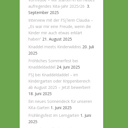
aufregendes Kita-Jahr 2025/26
3.
September 2025
Interview mit der FSJ´lerin Claudia –
„Es war mir eine Freude, wenn die
Kinder mir auch etwas erklärt
haben“
21. August 2025
Knaddel meets Kinderwildnis
20. Juli
2025
Fröhliches Sommerfest bei
Knaddeldaddel
24. Juni 2025
FSJ bei Knaddeldaddel – im
Kindergarten oder Krippenbereich
ab August 2025 – Jetzt bewerben!
18. Juni 2025
Ein neues Sonnendeck für unseren
Kita-Garten
1. Juni 2025
Frühlingsfest im Lerngarten
1. Juni
2025