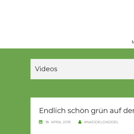
Skip
to
content
Videos
Endlich schön grün auf der
18. APRIL 2019
KNADDELDADDEL