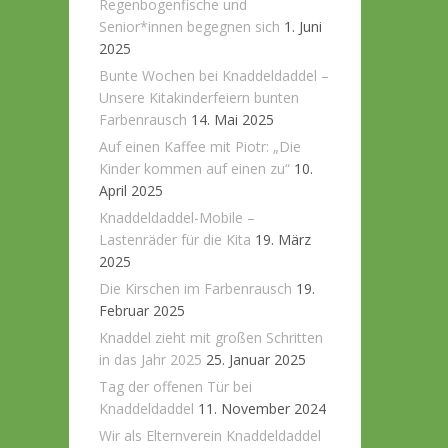
Regenbogenfische und
Senior*innen begegnen sich
1. Juni
2025
Bunte Wochen bei Knaddeldaddel –
Unsere Kitakinderfeiern bunten
Farbenrausch
14. Mai 2025
Auf einen Kaffee mit Piotr: „Die
Kinder kommen auf einen zu“
10.
April 2025
Knaddeldaddel-Mobile –
Lastenräder für die Kita
19. März
2025
Die Kirschen im Farbenrausch
19.
Februar 2025
Knaddel zieht mit großen Schritten
in das Jahr 2025
25. Januar 2025
Tag der offenen Tür bei
Knaddeldaddel
11. November 2024
Wir als Elternverein Knaddeldaddel