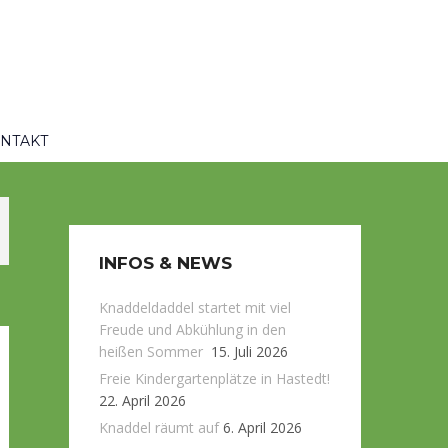
NTAKT
INFOS & NEWS
Knaddeldaddel startet mit viel
Freude und Abkühlung in den
heißen Sommer
15. Juli 2026
Freie Kindergartenplätze in Hastedt!
22. April 2026
Knaddel räumt auf
6. April 2026