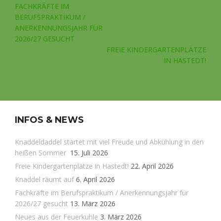
Beitragsnavigation
FACHKRÄFTE IM
BERUFSPRAKTIKUM /
ANERKENNUNGSJAHR FÜR
2026/27 GESUCHT
FREIE KINDERGARTENPLÄTZE
IN HASTEDT!
INFOS & NEWS
Knaddeldaddel startet mit viel Freude und Abkühlung in den
heißen Sommer
15. Juli 2026
Freie Kindergartenplätze in Hastedt!
22. April 2026
Knaddel räumt auf
6. April 2026
Fachkräfte im Berufspraktikum / Anerkennungsjahr für
2026/27 gesucht
13. März 2026
Neues aus der Feuerkuhle
3. März 2026