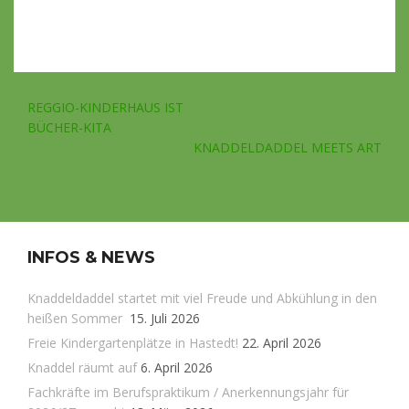
Beitragsnavigation
REGGIO-KINDERHAUS IST
BÜCHER-KITA
KNADDELDADDEL MEETS ART
INFOS & NEWS
Knaddeldaddel startet mit viel Freude und Abkühlung in den
heißen Sommer
15. Juli 2026
Freie Kindergartenplätze in Hastedt!
22. April 2026
Knaddel räumt auf
6. April 2026
Fachkräfte im Berufspraktikum / Anerkennungsjahr für