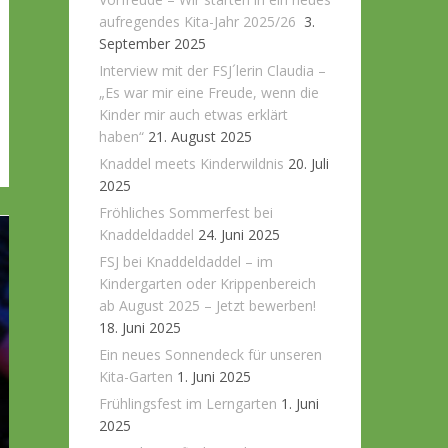
aufregendes Kita-Jahr 2025/26
3.
September 2025
Interview mit der FSJ´lerin Claudia –
„Es war mir eine Freude, wenn die
Kinder mir auch etwas erklärt
haben“
21. August 2025
Knaddel meets Kinderwildnis
20. Juli
2025
Fröhliches Sommerfest bei
Knaddeldaddel
24. Juni 2025
FSJ bei Knaddeldaddel – im
Kindergarten oder Krippenbereich
ab August 2025 – Jetzt bewerben!
18. Juni 2025
Ein neues Sonnendeck für unseren
Kita-Garten
1. Juni 2025
Frühlingsfest im Lerngarten
1. Juni
2025