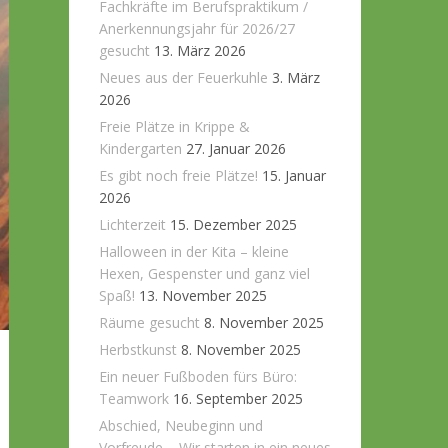
Fachkräfte im Berufspraktikum /
Anerkennungsjahr für 2026/27
gesucht
13. März 2026
Neues aus der Feuerkuhle
3. März
2026
Freie Plätze in Krippe &
Kindergarten
27. Januar 2026
Es gibt noch freie Plätze!
15. Januar
2026
Lichterzeit
15. Dezember 2025
Halloween in der Kita – kleine
Hexen, Gespenster und ganz viel
Spaß!
13. November 2025
Räume gesucht
8. November 2025
Herbstkunst
8. November 2025
Ein neuer Fußboden fürs Büro:
Teamwork
16. September 2025
Abschied, Neubeginn und
Vorfreude – Wir starten in ein neues