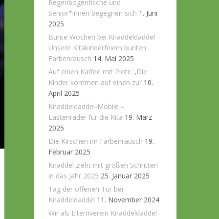
Regenbogenfische und
Senior*innen begegnen sich
1. Juni
2025
Bunte Wochen bei Knaddeldaddel –
Unsere Kitakinderfeiern bunten
Farbenrausch
14. Mai 2025
Auf einen Kaffee mit Piotr: „Die
Kinder kommen auf einen zu“
10.
April 2025
Knaddeldaddel-Mobile –
Lastenräder für die Kita
19. März
2025
Die Kirschen im Farbenrausch
19.
Februar 2025
Knaddel zieht mit großen Schritten
in das Jahr 2025
25. Januar 2025
Tag der offenen Tür bei
Knaddeldaddel
11. November 2024
Wir als Elternverein Knaddeldaddel