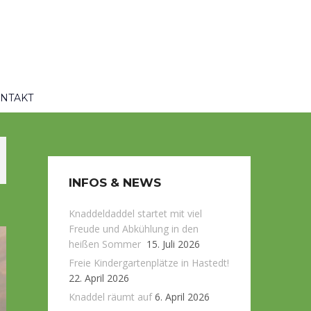
NTAKT
INFOS & NEWS
Knaddeldaddel startet mit viel
Freude und Abkühlung in den
heißen Sommer
15. Juli 2026
Freie Kindergartenplätze in Hastedt!
22. April 2026
Knaddel räumt auf
6. April 2026