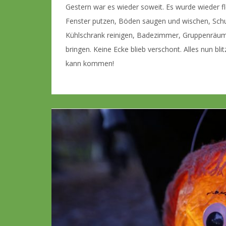
Gestern war es wieder soweit. Es wurde wieder f
Fenster putzen, Böden saugen und wischen, Sch
Kühlschrank reinigen, Badezimmer, Gruppenräum
bringen. Keine Ecke blieb verschont. Alles nun bli
kann kommen!