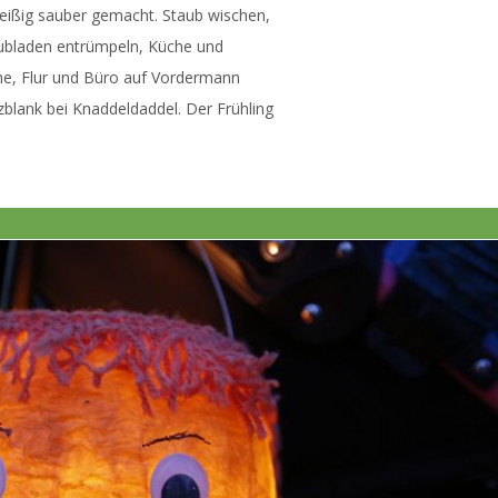
leißig sauber gemacht. Staub wischen,
ubladen entrümpeln, Küche und
e, Flur und Büro auf Vordermann
tzblank bei Knaddeldaddel. Der Frühling